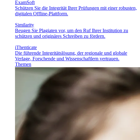
ExamSoft
Schützen Sie die Integrität Ihrer Prüfungen mit einer robusten,
digitalen Offline-Plattform.
Similarity
Beugen Sie Plagiaten vor, um den Ruf Ihrer Institution zu
schützen und originäres Schreiben zu fördern.
iThenticate
Die führende Integritätslösung, der regionale und globale
Verlage, Forschende und Wissenschaftlern vertrauen.
Themen