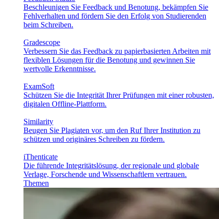
Beschleunigen Sie Feedback und Benotung, bekämpfen Sie
Fehlverhalten und fördern Sie den Erfolg von Studierenden
beim Schreiben.
Gradescope
Verbessern Sie das Feedback zu papierbasierten Arbeiten mit
flexiblen Lösungen für die Benotung und gewinnen Sie
wertvolle Erkenntnisse.
ExamSoft
Schützen Sie die Integrität Ihrer Prüfungen mit einer robusten,
digitalen Offline-Plattform.
Similarity
Beugen Sie Plagiaten vor, um den Ruf Ihrer Institution zu
schützen und originäres Schreiben zu fördern.
iThenticate
Die führende Integritätslösung, der regionale und globale
Verlage, Forschende und Wissenschaftlern vertrauen.
Themen