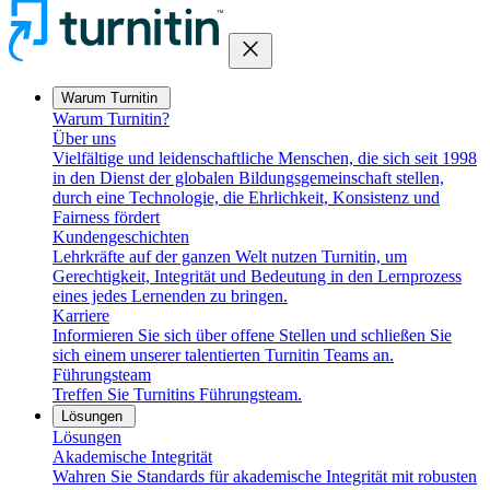
close
Warum Turnitin
Warum Turnitin?
Über uns
Vielfältige und leidenschaftliche Menschen, die sich seit 1998
in den Dienst der globalen Bildungsgemeinschaft stellen,
durch eine Technologie, die Ehrlichkeit, Konsistenz und
Fairness fördert
Kundengeschichten
Lehrkräfte auf der ganzen Welt nutzen Turnitin, um
Gerechtigkeit, Integrität und Bedeutung in den Lernprozess
eines jedes Lernenden zu bringen.
Karriere
Informieren Sie sich über offene Stellen und schließen Sie
sich einem unserer talentierten Turnitin Teams an.
Führungsteam
Treffen Sie Turnitins Führungsteam.
Lösungen
Lösungen
Akademische Integrität
Wahren Sie Standards für akademische Integrität mit robusten