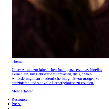
Themen
Unser Ansatz zur künstlichen Intelligenz setzt maschinelles
Lernen ein, um Lehrkräfte zu entlasten, die globalen
Anforderungen an akademische Integrität von morgen zu
antizipieren und sinnvolle Lernergebnisse zu erzielen.
Mehr erfahren
Ressourcen
Presse