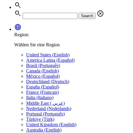
search
search
cancel
Search
language
Region:
Wählen Sie eine Region
United States (English)
America Latina (Español)
Brasil (Português)
Canada (English)
México (Español)
Deutschland (Deutsch)
España (Español)
France (Français)
Italia (Italiano)
Middle East ( عربي)
Nederland (Nederlands)
Portugal (Português)
Türkiye (Türk)
United Kingdom (English)
Australia (English)