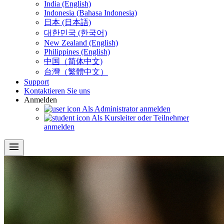
India (English)
Indonesia (Bahasa Indonesia)
日本 (日本語)
대한민국 (한국어)
New Zealand (English)
Philippines (English)
中国（简体中文)
台灣（繁體中文）
Support
Kontaktieren Sie uns
Anmelden
Als Administrator anmelden
Als Kursleiter oder Teilnehmer
anmelden
menu