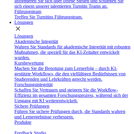
Informieren Sie sich über offene Stellen und schließen Sie
sich einem unserer talentierten Turnitin Teams an.
Führungsteam
Treffen Sie Turnitins Führungsteam.
Lösungen
close
Lösungen
Akademische Integrität
Wahren Sie Standards für akademische Integrität mit robusten
Maßnahmen, die speziell für das KI-Zeitalter entwickelt
wurden.
Kursbewertung
Machen Sie die Benotung zum Lernerfolg – durch KI-
gestützte Workflows, die den vielfältigen Bedürfnissen von
Studierenden und Lehrkräften gerecht werden.
Forschungsintegrität
Schaffen Sie Vertrauen und steigern Sie die Workflow-
Effizienz im gesamten Forschungsprozess, während sich der
Umgang mit KI weiterentwickelt.
Sichere Prüfungen
Führen Sie sichere Prüfungen durch, die Standards wahren
und Lernergebnisse verbessern.
Produkte
Feedback Studio