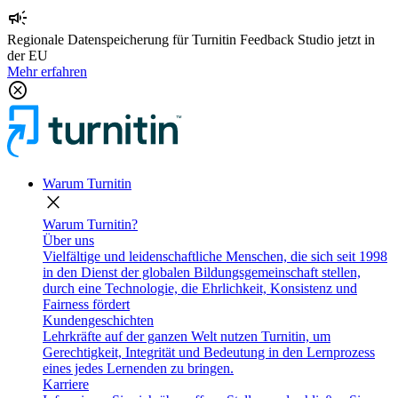
campaign
Regionale Datenspeicherung für Turnitin Feedback Studio jetzt in
der EU
Mehr erfahren
cancel
Warum Turnitin
close
Warum Turnitin?
Über uns
Vielfältige und leidenschaftliche Menschen, die sich seit 1998
in den Dienst der globalen Bildungsgemeinschaft stellen,
durch eine Technologie, die Ehrlichkeit, Konsistenz und
Fairness fördert
Kundengeschichten
Lehrkräfte auf der ganzen Welt nutzen Turnitin, um
Gerechtigkeit, Integrität und Bedeutung in den Lernprozess
eines jedes Lernenden zu bringen.
Karriere