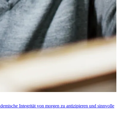
ademische Integrität von morgen zu antizipieren und sinnvolle