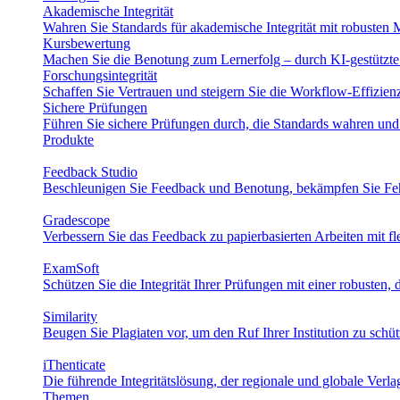
Akademische Integrität
Wahren Sie Standards für akademische Integrität mit robusten M
Kursbewertung
Machen Sie die Benotung zum Lernerfolg – durch KI-gestützte 
Forschungsintegrität
Schaffen Sie Vertrauen und steigern Sie die Workflow-Effizie
Sichere Prüfungen
Führen Sie sichere Prüfungen durch, die Standards wahren und
Produkte
Feedback Studio
Beschleunigen Sie Feedback und Benotung, bekämpfen Sie Fehl
Gradescope
Verbessern Sie das Feedback zu papierbasierten Arbeiten mit f
ExamSoft
Schützen Sie die Integrität Ihrer Prüfungen mit einer robusten, d
Similarity
Beugen Sie Plagiaten vor, um den Ruf Ihrer Institution zu schü
iThenticate
Die führende Integritätslösung, der regionale und globale Verl
Themen