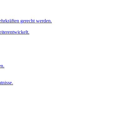
ehrkräften gerecht werden.
iterentwickelt.
en.
tnisse.