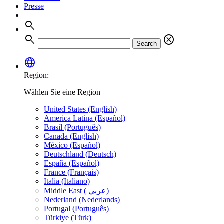
Presse
search
search
cancel
Search
language
Region:
Wählen Sie eine Region
United States (English)
America Latina (Español)
Brasil (Português)
Canada (English)
México (Español)
Deutschland (Deutsch)
España (Español)
France (Français)
Italia (Italiano)
Middle East ( عربي)
Nederland (Nederlands)
Portugal (Português)
Türkiye (Türk)