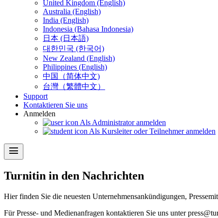
United Kingdom (English)
Australia (English)
India (English)
Indonesia (Bahasa Indonesia)
日本 (日本語)
대한민국 (한국어)
New Zealand (English)
Philippines (English)
中国（简体中文)
台灣（繁體中文）
Support
Kontaktieren Sie uns
Anmelden
Als Administrator anmelden
Als Kursleiter oder Teilnehmer anmelden
menu
Turnitin in den Nachrichten
Hier finden Sie die neuesten Unternehmensankündigungen, Pressemi
Für Presse- und Medienanfragen kontaktieren Sie uns unter press@tur