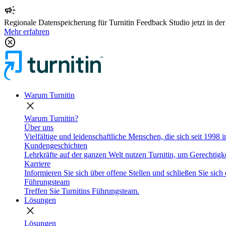
campaign
Regionale Datenspeicherung für Turnitin Feedback Studio jetzt in de
Mehr erfahren
cancel
Warum Turnitin
close
Warum Turnitin?
Über uns
Vielfältige und leidenschaftliche Menschen, die sich seit 1998 
Kundengeschichten
Lehrkräfte auf der ganzen Welt nutzen Turnitin, um Gerechtigke
Karriere
Informieren Sie sich über offene Stellen und schließen Sie sich 
Führungsteam
Treffen Sie Turnitins Führungsteam.
Lösungen
close
Lösungen