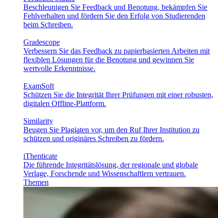
Beschleunigen Sie Feedback und Benotung, bekämpfen Sie
Fehlverhalten und fördern Sie den Erfolg von Studierenden
beim Schreiben.
Gradescope
Verbessern Sie das Feedback zu papierbasierten Arbeiten mit
flexiblen Lösungen für die Benotung und gewinnen Sie
wertvolle Erkenntnisse.
ExamSoft
Schützen Sie die Integrität Ihrer Prüfungen mit einer robusten,
digitalen Offline-Plattform.
Similarity
Beugen Sie Plagiaten vor, um den Ruf Ihrer Institution zu
schützen und originäres Schreiben zu fördern.
iThenticate
Die führende Integritätslösung, der regionale und globale
Verlage, Forschende und Wissenschaftlern vertrauen.
Themen