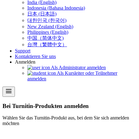
India (English)
Indonesia (Bahasa Indonesia)
日本 (日本語)
대한민국 (한국어)
New Zealand (English)
Philippines (English)
中国（简体中文)
台灣（繁體中文）
Support
Kontaktieren Sie uns
Anmelden
Als Administrator anmelden
Als Kursleiter oder Teilnehmer
anmelden
menu
Bei Turnitin-Produkten anmelden
Wählen Sie das Turnitin-Produkt aus, bei dem Sie sich anmelden
möchten