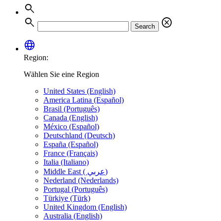
search
search
cancel
Search
language
Region:
Wählen Sie eine Region
United States (English)
America Latina (Español)
Brasil (Português)
Canada (English)
México (Español)
Deutschland (Deutsch)
España (Español)
France (Français)
Italia (Italiano)
Middle East ( عربي)
Nederland (Nederlands)
Portugal (Português)
Türkiye (Türk)
United Kingdom (English)
Australia (English)