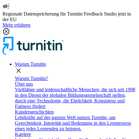
campaign
Regionale Datenspeicherung für Turnitin Feedback Studio jetzt in
der EU
Mehr erfahren
cancel
Warum Turnitin
close
Warum Turnitin?
Über uns
Vielfältige und leidenschaftliche Menschen, die sich seit 1998
in den Dienst der globalen Bildungsgemeinschaft stellen,
durch eine Technologie, die Ehrlichkeit, Konsistenz und
Fairness fördert
Kundengeschichten
Lehrkräfte auf der ganzen Welt nutzen Turnitin, um
Gerechtigkeit, Integrität und Bedeutung in den Lernprozess
eines jedes Lernenden zu bringen.
Karriere