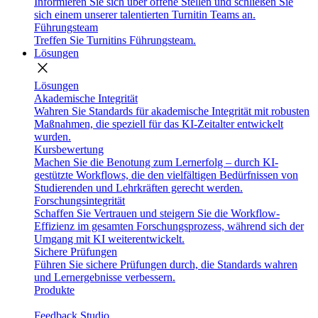
Informieren Sie sich über offene Stellen und schließen Sie
sich einem unserer talentierten Turnitin Teams an.
Führungsteam
Treffen Sie Turnitins Führungsteam.
Lösungen
close
Lösungen
Akademische Integrität
Wahren Sie Standards für akademische Integrität mit robusten
Maßnahmen, die speziell für das KI-Zeitalter entwickelt
wurden.
Kursbewertung
Machen Sie die Benotung zum Lernerfolg – durch KI-
gestützte Workflows, die den vielfältigen Bedürfnissen von
Studierenden und Lehrkräften gerecht werden.
Forschungsintegrität
Schaffen Sie Vertrauen und steigern Sie die Workflow-
Effizienz im gesamten Forschungsprozess, während sich der
Umgang mit KI weiterentwickelt.
Sichere Prüfungen
Führen Sie sichere Prüfungen durch, die Standards wahren
und Lernergebnisse verbessern.
Produkte
Feedback Studio