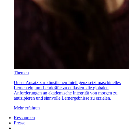
Themen
Unser Ansatz zur künstlichen Intelligenz setzt maschinelles
Lernen ein, um Lehrkräfte zu entlasten, die globalen
Anforderungen an akademische Integrität von morgen zu
antizipieren und sinnvolle Lernergebnisse zu erzielen.
Mehr erfahren
Ressourcen
Presse