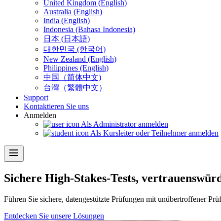
United Kingdom (English)
Australia (English)
India (English)
Indonesia (Bahasa Indonesia)
日本 (日本語)
대한민국 (한국어)
New Zealand (English)
Philippines (English)
中国（简体中文)
台灣（繁體中文）
Support
Kontaktieren Sie uns
Anmelden
Als Administrator anmelden
Als Kursleiter oder Teilnehmer anmelden
menu
Sichere High-Stakes-Tests, vertrauenswür
Führen Sie sichere, datengestützte Prüfungen mit unübertroffener Prü
Entdecken Sie unsere Lösungen