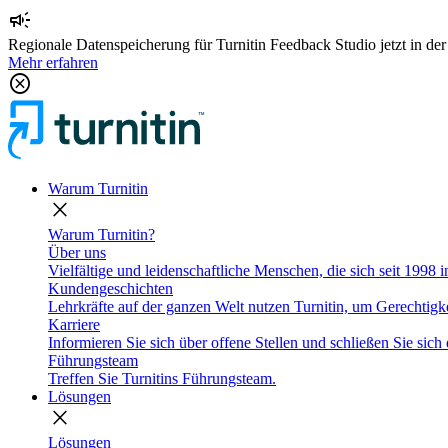
campaign
Regionale Datenspeicherung für Turnitin Feedback Studio jetzt in de
Mehr erfahren
cancel
Warum Turnitin
close
Warum Turnitin?
Über uns
Vielfältige und leidenschaftliche Menschen, die sich seit 1998 
Kundengeschichten
Lehrkräfte auf der ganzen Welt nutzen Turnitin, um Gerechtigke
Karriere
Informieren Sie sich über offene Stellen und schließen Sie sich 
Führungsteam
Treffen Sie Turnitins Führungsteam.
Lösungen
close
Lösungen