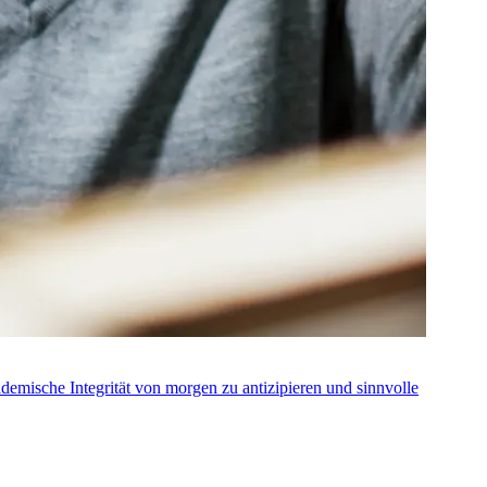
ademische Integrität von morgen zu antizipieren und sinnvolle