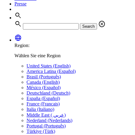
Presse
search
search
cancel
Search
language
Region:
Wählen Sie eine Region
United States (English)
America Latina (Español)
Brasil (Português)
Canada (English)
México (Español)
Deutschland (Deutsch)
España (Español)
France (Français)
Italia (Italiano)
Middle East ( عربي)
Nederland (Nederlands)
Portugal (Português)
Türkiye (Türk)