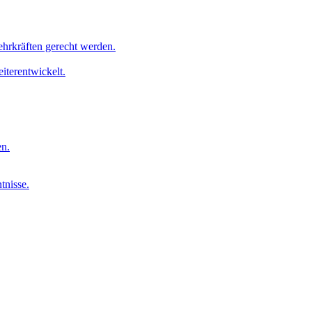
ehrkräften gerecht werden.
iterentwickelt.
en.
tnisse.