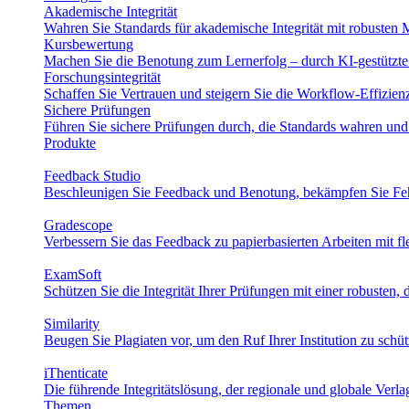
Akademische Integrität
Wahren Sie Standards für akademische Integrität mit robusten M
Kursbewertung
Machen Sie die Benotung zum Lernerfolg – durch KI-gestützte 
Forschungsintegrität
Schaffen Sie Vertrauen und steigern Sie die Workflow-Effizie
Sichere Prüfungen
Führen Sie sichere Prüfungen durch, die Standards wahren und
Produkte
Feedback Studio
Beschleunigen Sie Feedback und Benotung, bekämpfen Sie Fehl
Gradescope
Verbessern Sie das Feedback zu papierbasierten Arbeiten mit f
ExamSoft
Schützen Sie die Integrität Ihrer Prüfungen mit einer robusten, d
Similarity
Beugen Sie Plagiaten vor, um den Ruf Ihrer Institution zu schü
iThenticate
Die führende Integritätslösung, der regionale und globale Verl
Themen