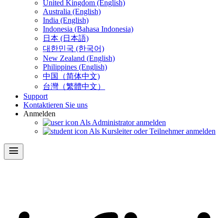
United Kingdom (English)
Australia (English)
India (English)
Indonesia (Bahasa Indonesia)
日本 (日本語)
대한민국 (한국어)
New Zealand (English)
Philippines (English)
中国（简体中文)
台灣（繁體中文）
Support
Kontaktieren Sie uns
Anmelden
Als Administrator anmelden
Als Kursleiter oder Teilnehmer anmelden
menu