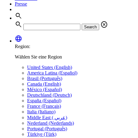
Presse
search
search
cancel
Search
language
Region:
Wählen Sie eine Region
United States (English)
America Latina (Español)
Brasil (Português)
Canada (English)
México (Español)
Deutschland (Deutsch)
España (Español)
France (Français)
Italia (Italiano)
Middle East ( عربي)
Nederland (Nederlands)
Portugal (Português)
Türkiye (Türk)