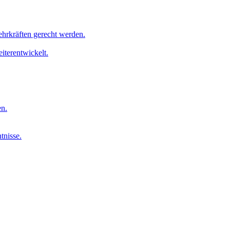
ehrkräften gerecht werden.
iterentwickelt.
en.
tnisse.