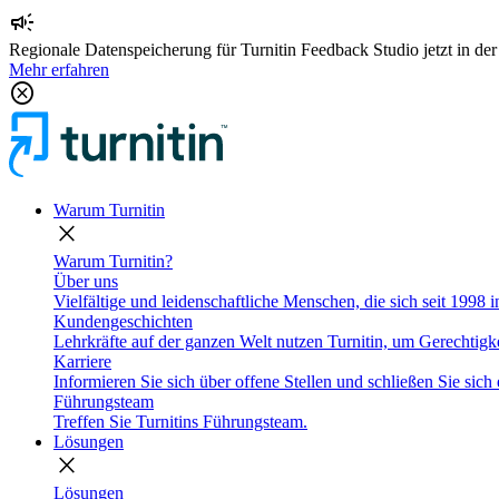
campaign
Regionale Datenspeicherung für Turnitin Feedback Studio jetzt in de
Mehr erfahren
cancel
Warum Turnitin
close
Warum Turnitin?
Über uns
Vielfältige und leidenschaftliche Menschen, die sich seit 1998 
Kundengeschichten
Lehrkräfte auf der ganzen Welt nutzen Turnitin, um Gerechtigke
Karriere
Informieren Sie sich über offene Stellen und schließen Sie sich 
Führungsteam
Treffen Sie Turnitins Führungsteam.
Lösungen
close
Lösungen