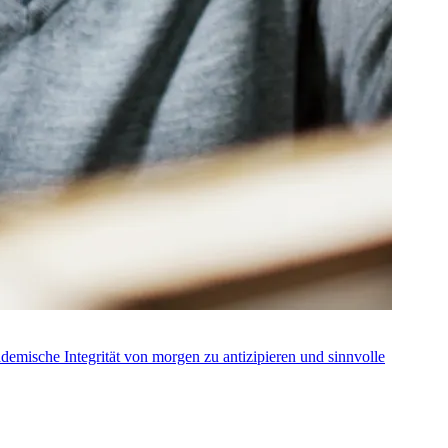
ademische Integrität von morgen zu antizipieren und sinnvolle