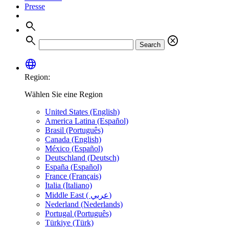
Presse
search
search
cancel
Search
language
Region:
Wählen Sie eine Region
United States (English)
America Latina (Español)
Brasil (Português)
Canada (English)
México (Español)
Deutschland (Deutsch)
España (Español)
France (Français)
Italia (Italiano)
Middle East ( عربي)
Nederland (Nederlands)
Portugal (Português)
Türkiye (Türk)