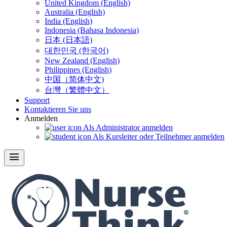
United Kingdom (English)
Australia (English)
India (English)
Indonesia (Bahasa Indonesia)
日本 (日本語)
대한민국 (한국어)
New Zealand (English)
Philippines (English)
中国（简体中文)
台灣（繁體中文）
Support
Kontaktieren Sie uns
Anmelden
Als Administrator anmelden
Als Kursleiter oder Teilnehmer anmelden
menu