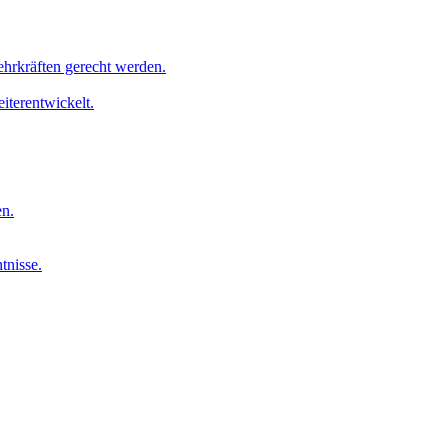
ehrkräften gerecht werden.
iterentwickelt.
en.
tnisse.