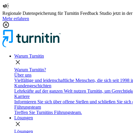
campaign
Regionale Datenspeicherung für Turnitin Feedback Studio jetzt in de
Mehr erfahren
cancel
Warum Turnitin
close
Warum Turnitin?
Über uns
Vielfältige und leidenschaftliche Menschen, die sich seit 1998 
Kundengeschichten
Lehrkräfte auf der ganzen Welt nutzen Turnitin, um Gerechtigke
Karriere
Informieren Sie sich über offene Stellen und schließen Sie sich 
Führungsteam
Treffen Sie Turnitins Führungsteam.
Lösungen
close
Lösungen