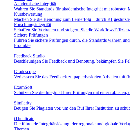
Akademische Integrität
Wahren Sie Standards für akademische Integrität mit robusten M
Kursbewertung
Machen Sie die Benotung zum Lernerfolg – durch KI-gestützte 
Forschungsintegrität
Schaffen Sie Vertrauen und steigern Sie die Workflow-Effizie
Sichere Prüfungen
Führen Sie sichere Prüfungen durch, die Standards wahren und
Produkte
Feedback Studio
Beschleunigen Sie Feedback und Benotung, bekämpfen Sie Fehl
Gradescope
Verbessern Sie das Feedback zu papierbasierten Arbeiten mit f
ExamSoft
Schützen Sie die Integrität Ihrer Prüfungen mit einer robusten, d
Similarity
Beugen Sie Plagiaten vor, um den Ruf Ihrer Institution zu schü
iThenticate
Die führende Integritätslösung, der regionale und globale Verl
Themen