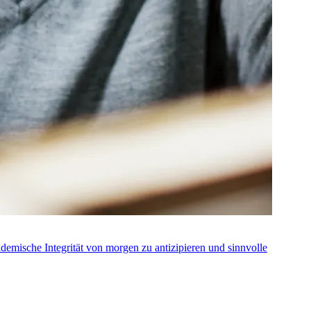
ademische Integrität von morgen zu antizipieren und sinnvolle