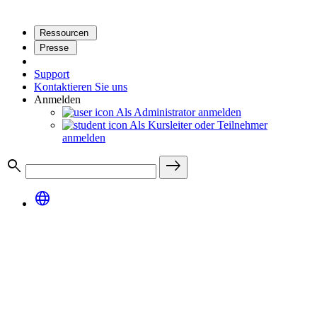
Ressourcen
Presse
Support
Kontaktieren Sie uns
Anmelden
Als Administrator anmelden
Als Kursleiter oder Teilnehmer
anmelden
search
east
language