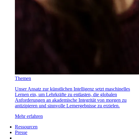
Themen
Unser Ansatz zur künstlichen Intelligenz setzt maschinelles
Lernen ein, um Lehrkräfte zu entlasten, die globalen
Anforderungen an akademische Integrität von morgen zu
antizipieren und sinnvolle Lernergebnisse zu erzielen.
Mehr erfahren
Ressourcen
Presse