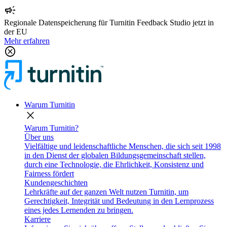
campaign
Regionale Datenspeicherung für Turnitin Feedback Studio jetzt in
der EU
Mehr erfahren
cancel
Warum Turnitin
close
Warum Turnitin?
Über uns
Vielfältige und leidenschaftliche Menschen, die sich seit 1998
in den Dienst der globalen Bildungsgemeinschaft stellen,
durch eine Technologie, die Ehrlichkeit, Konsistenz und
Fairness fördert
Kundengeschichten
Lehrkräfte auf der ganzen Welt nutzen Turnitin, um
Gerechtigkeit, Integrität und Bedeutung in den Lernprozess
eines jedes Lernenden zu bringen.
Karriere