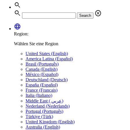
search
search
cancel
Search
language
Region:
Wählen Sie eine Region
United States (English)
America Latina (Español)
Brasil (Português)
Canada (English)
México (Español)
Deutschland (Deutsch)
España (Español)
France (Français)
Italia (Italiano)
Middle East ( عربي)
Nederland (Nederlands)
Portugal (Português)
Türkiye (Türk)
United Kingdom (English)
Australia (English)