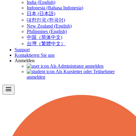
India (English)
Indonesia (Bahasa Indonesia)
日本 (日本語)
대한민국 (한국어)
New Zealand (English)
Philippines (English)
中国（简体中文)
台灣（繁體中文）
Support
Kontaktieren Sie uns
Anmelden
Als Administrator anmelden
Als Kursleiter oder Teilnehmer
anmelden
menu