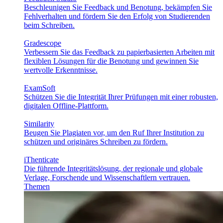
Beschleunigen Sie Feedback und Benotung, bekämpfen Sie
Fehlverhalten und fördern Sie den Erfolg von Studierenden
beim Schreiben.
Gradescope
Verbessern Sie das Feedback zu papierbasierten Arbeiten mit
flexiblen Lösungen für die Benotung und gewinnen Sie
wertvolle Erkenntnisse.
ExamSoft
Schützen Sie die Integrität Ihrer Prüfungen mit einer robusten,
digitalen Offline-Plattform.
Similarity
Beugen Sie Plagiaten vor, um den Ruf Ihrer Institution zu
schützen und originäres Schreiben zu fördern.
iThenticate
Die führende Integritätslösung, der regionale und globale
Verlage, Forschende und Wissenschaftlern vertrauen.
Themen