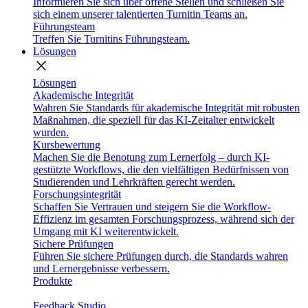
Informieren Sie sich über offene Stellen und schließen Sie
sich einem unserer talentierten Turnitin Teams an.
Führungsteam
Treffen Sie Turnitins Führungsteam.
Lösungen
close
Lösungen
Akademische Integrität
Wahren Sie Standards für akademische Integrität mit robusten
Maßnahmen, die speziell für das KI-Zeitalter entwickelt
wurden.
Kursbewertung
Machen Sie die Benotung zum Lernerfolg – durch KI-
gestützte Workflows, die den vielfältigen Bedürfnissen von
Studierenden und Lehrkräften gerecht werden.
Forschungsintegrität
Schaffen Sie Vertrauen und steigern Sie die Workflow-
Effizienz im gesamten Forschungsprozess, während sich der
Umgang mit KI weiterentwickelt.
Sichere Prüfungen
Führen Sie sichere Prüfungen durch, die Standards wahren
und Lernergebnisse verbessern.
Produkte
Feedback Studio