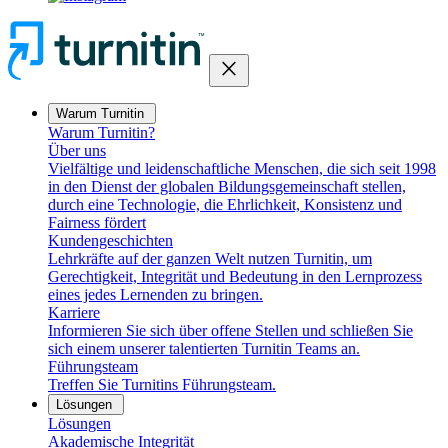
close
Warum Turnitin
Warum Turnitin?
Über uns
Vielfältige und leidenschaftliche Menschen, die sich seit 1998
in den Dienst der globalen Bildungsgemeinschaft stellen,
durch eine Technologie, die Ehrlichkeit, Konsistenz und
Fairness fördert
Kundengeschichten
Lehrkräfte auf der ganzen Welt nutzen Turnitin, um
Gerechtigkeit, Integrität und Bedeutung in den Lernprozess
eines jedes Lernenden zu bringen.
Karriere
Informieren Sie sich über offene Stellen und schließen Sie
sich einem unserer talentierten Turnitin Teams an.
Führungsteam
Treffen Sie Turnitins Führungsteam.
Lösungen
Lösungen
Akademische Integrität