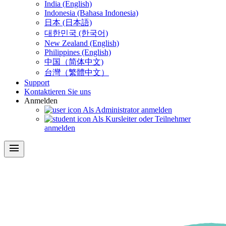
India (English)
Indonesia (Bahasa Indonesia)
日本 (日本語)
대한민국 (한국어)
New Zealand (English)
Philippines (English)
中国（简体中文)
台灣（繁體中文）
Support
Kontaktieren Sie uns
Anmelden
Als Administrator anmelden
Als Kursleiter oder Teilnehmer
anmelden
menu