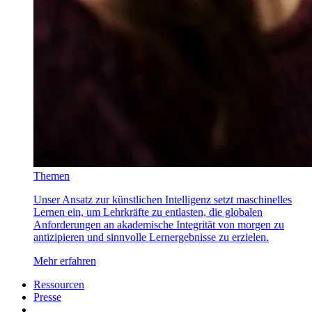
Themen
Unser Ansatz zur künstlichen Intelligenz setzt maschinelles
Lernen ein, um Lehrkräfte zu entlasten, die globalen
Anforderungen an akademische Integrität von morgen zu
antizipieren und sinnvolle Lernergebnisse zu erzielen.
Mehr erfahren
Ressourcen
Presse