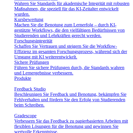
Wahren Sie Standards für akademische Integrität mit robusten
Maßnahmen, die speziell für das KI-Zeitalter entwickelt
wurden.
Kursbewertung
Machen Sie die Benotung zum Lernerfolg – durch KI-
gestützte Workflows, die den vielfältigen Bedürfnissen von
Studierenden und Lehrkräften gerecht werden.
Forschungsintegrität
Schaffen Sie Vertrauen und steigern Sie die Workflow-
Effizienz im gesamten Forschungsprozess, während sich der
Umgang mit KI weiterentwickelt.
Sichere Prüfungen
Führen Sie sichere Prüfungen durch, die Standards wahren
und Lernergebnisse verbessern.
Produkte
Feedback Studio
Beschleunigen Sie Feedback und Benotung, bekämpfen Sie
Fehlverhalten und fördern Sie den Erfolg von Studierenden
beim Schreiben.
Gradescope
Verbessern Sie das Feedback zu papierbasierten Arbeiten mit
flexiblen Lösungen für die Benotung und gewinnen Sie
wertvolle Erkenntnisse.