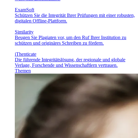
ExamSoft
Schützen Sie die Integrität Ihrer Prüfungen mit einer robusten,
digitalen Offline-Plattform.
Similarity
Beugen Sie Plagiaten vor, um den Ruf Ihrer Institution zu
schützen und originäres Schreiben zu fördern.
iThenticate
Die führende Integritätslösung, der regionale und globale
Verlage, Forschende und Wissenschaftlern vertrauen.
Themen