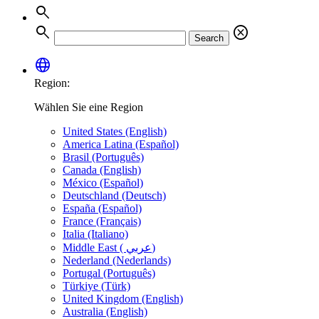
search
search
cancel
Search
language
Region:
Wählen Sie eine Region
United States (English)
America Latina (Español)
Brasil (Português)
Canada (English)
México (Español)
Deutschland (Deutsch)
España (Español)
France (Français)
Italia (Italiano)
Middle East ( عربي)
Nederland (Nederlands)
Portugal (Português)
Türkiye (Türk)
United Kingdom (English)
Australia (English)