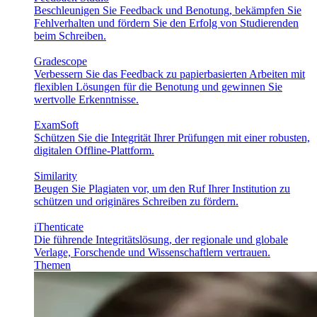
Beschleunigen Sie Feedback und Benotung, bekämpfen Sie
Fehlverhalten und fördern Sie den Erfolg von Studierenden
beim Schreiben.
Gradescope
Verbessern Sie das Feedback zu papierbasierten Arbeiten mit
flexiblen Lösungen für die Benotung und gewinnen Sie
wertvolle Erkenntnisse.
ExamSoft
Schützen Sie die Integrität Ihrer Prüfungen mit einer robusten,
digitalen Offline-Plattform.
Similarity
Beugen Sie Plagiaten vor, um den Ruf Ihrer Institution zu
schützen und originäres Schreiben zu fördern.
iThenticate
Die führende Integritätslösung, der regionale und globale
Verlage, Forschende und Wissenschaftlern vertrauen.
Themen