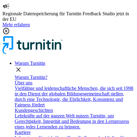
campaign
Regionale Datenspeicherung für Turnitin Feedback Studio jetzt in
der EU
Mehr erfahren
cancel
Warum Turnitin
close
Warum Turnitin?
Über uns
Vielfältige und leidenschaftliche Menschen, die sich seit 1998
in den Dienst der globalen Bildungsgemeinschaft stellen,
durch eine Technologie, die Ehrlichkeit, Konsistenz und
Fairness fördert
Kundengeschichten
Lehrkräfte auf der ganzen Welt nutzen Turnitin, um
Gerechtigkeit, Integrität und Bedeutung in den Lernprozess
eines jedes Lernenden zu bringen.
Karriere