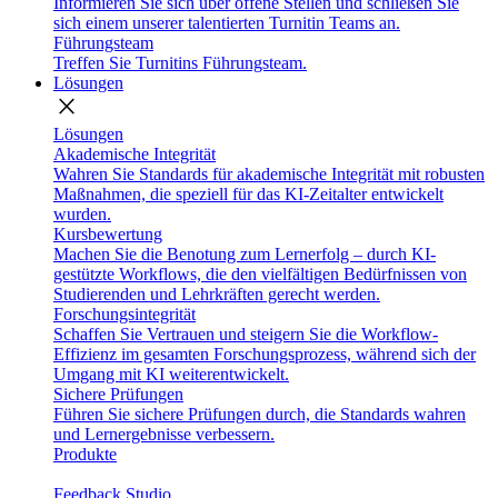
Informieren Sie sich über offene Stellen und schließen Sie
sich einem unserer talentierten Turnitin Teams an.
Führungsteam
Treffen Sie Turnitins Führungsteam.
Lösungen
close
Lösungen
Akademische Integrität
Wahren Sie Standards für akademische Integrität mit robusten
Maßnahmen, die speziell für das KI-Zeitalter entwickelt
wurden.
Kursbewertung
Machen Sie die Benotung zum Lernerfolg – durch KI-
gestützte Workflows, die den vielfältigen Bedürfnissen von
Studierenden und Lehrkräften gerecht werden.
Forschungsintegrität
Schaffen Sie Vertrauen und steigern Sie die Workflow-
Effizienz im gesamten Forschungsprozess, während sich der
Umgang mit KI weiterentwickelt.
Sichere Prüfungen
Führen Sie sichere Prüfungen durch, die Standards wahren
und Lernergebnisse verbessern.
Produkte
Feedback Studio