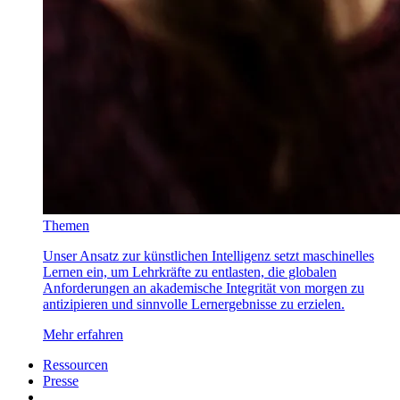
Themen
Unser Ansatz zur künstlichen Intelligenz setzt maschinelles
Lernen ein, um Lehrkräfte zu entlasten, die globalen
Anforderungen an akademische Integrität von morgen zu
antizipieren und sinnvolle Lernergebnisse zu erzielen.
Mehr erfahren
Ressourcen
Presse