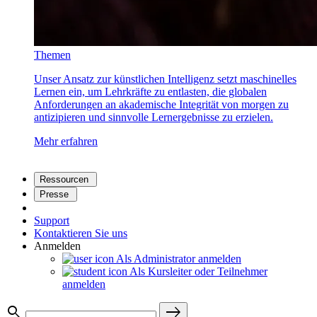
Themen
Unser Ansatz zur künstlichen Intelligenz setzt maschinelles
Lernen ein, um Lehrkräfte zu entlasten, die globalen
Anforderungen an akademische Integrität von morgen zu
antizipieren und sinnvolle Lernergebnisse zu erzielen.
Mehr erfahren
Ressourcen
Presse
Support
Kontaktieren Sie uns
Anmelden
Als Administrator anmelden
Als Kursleiter oder Teilnehmer
anmelden
search
east