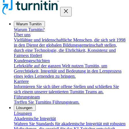
close
Warum Turnitin
Warum Turnitin?
Über uns
Vielfältige und leidenschaftliche Menschen, die sich seit 1998
in den Dienst der globalen Bildungsgemeinschaft stellen,
durch eine Technologie, die Ehrlichkeit, Konsistenz und
Fairness fördert
Kundengeschichten
Lehrkräfte auf der ganzen Welt nutzen Turnitin, um
Gerechtigkeit, Integrität und Bedeutung in den Lernprozess
eines jedes Lernenden zu bringen.
Karriere
Informieren Sie sich über offene Stellen und schließen Sie
sich einem unserer talentierten Turnitin Teams an.
Führungsteam
Treffen Sie Turnitins Führungsteam.
Lösungen
Lösungen
Akademische Integrität
Wahren Sie Standards für akademische Integrität mit robusten
Maßnahmen, die speziell für das KI-Zeitalter entwickelt