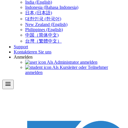
India (English)
Indonesia (Bahasa Indonesia)
日本 (日本語)
대한민국 (한국어)
New Zealand (English)
Philippines (English)
中国（简体中文)
台灣（繁體中文）
Support
Kontaktieren Sie uns
Anmelden
Als Administrator anmelden
Als Kursleiter oder Teilnehmer
anmelden
menu