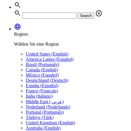
search
search
cancel
Search
language
Region:
Wählen Sie eine Region
United States (English)
America Latina (Español)
Brasil (Português)
Canada (English)
México (Español)
Deutschland (Deutsch)
España (Español)
France (Français)
Italia (Italiano)
Middle East ( عربي)
Nederland (Nederlands)
Portugal (Português)
Türkiye (Türk)
United Kingdom (English)
Australia (English)