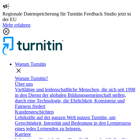
campaign
Regionale Datenspeicherung für Turnitin Feedback Studio jetzt in
der EU
Mehr erfahren
cancel
Warum Turnitin
close
Warum Turnitin?
Über uns
Vielfältige und leidenschaftliche Menschen, die sich seit 1998
in den Dienst der globalen Bildungsgemeinschaft stellen,
durch eine Technologie, die Ehrlichkeit, Konsistenz und
Fairness fördert
Kundengeschichten
Lehrkräfte auf der ganzen Welt nutzen Turnitin, um
Gerechtigkeit, Integrität und Bedeutung in den Lernprozess
eines jedes Lernenden zu bringen.
Karriere