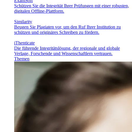
ExamSoft
Schützen Sie die Integrität Ihrer Prüfungen mit einer robusten,
digitalen Offline-Plattform.
Similarity
Beugen Sie Plagiaten vor, um den Ruf Ihrer Institution zu
schützen und originäres Schreiben zu fördern.
iThenticate
Die führende Integritätslösung, der regionale und globale
Verlage, Forschende und Wissenschaftlern vertrauen.
Themen