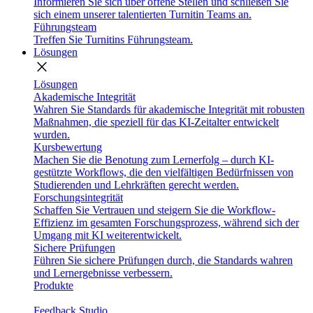
Informieren Sie sich über offene Stellen und schließen Sie
sich einem unserer talentierten Turnitin Teams an.
Führungsteam
Treffen Sie Turnitins Führungsteam.
Lösungen
close
Lösungen
Akademische Integrität
Wahren Sie Standards für akademische Integrität mit robusten
Maßnahmen, die speziell für das KI-Zeitalter entwickelt
wurden.
Kursbewertung
Machen Sie die Benotung zum Lernerfolg – durch KI-
gestützte Workflows, die den vielfältigen Bedürfnissen von
Studierenden und Lehrkräften gerecht werden.
Forschungsintegrität
Schaffen Sie Vertrauen und steigern Sie die Workflow-
Effizienz im gesamten Forschungsprozess, während sich der
Umgang mit KI weiterentwickelt.
Sichere Prüfungen
Führen Sie sichere Prüfungen durch, die Standards wahren
und Lernergebnisse verbessern.
Produkte
Feedback Studio