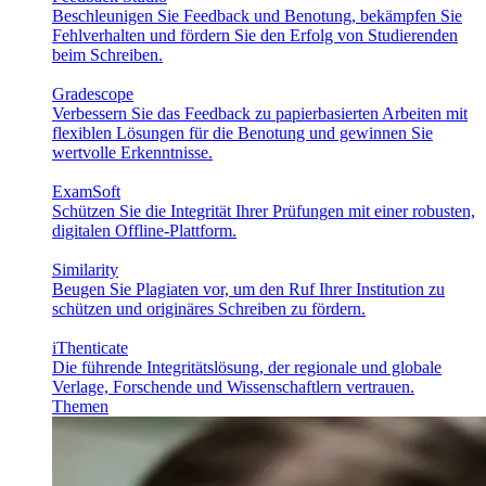
Beschleunigen Sie Feedback und Benotung, bekämpfen Sie
Fehlverhalten und fördern Sie den Erfolg von Studierenden
beim Schreiben.
Gradescope
Verbessern Sie das Feedback zu papierbasierten Arbeiten mit
flexiblen Lösungen für die Benotung und gewinnen Sie
wertvolle Erkenntnisse.
ExamSoft
Schützen Sie die Integrität Ihrer Prüfungen mit einer robusten,
digitalen Offline-Plattform.
Similarity
Beugen Sie Plagiaten vor, um den Ruf Ihrer Institution zu
schützen und originäres Schreiben zu fördern.
iThenticate
Die führende Integritätslösung, der regionale und globale
Verlage, Forschende und Wissenschaftlern vertrauen.
Themen