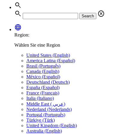
search
search
cancel
Search
language
Region:
Wählen Sie eine Region
United States (English)
America Latina (Español)
Brasil (Português)
Canada (English)
México (Español)
Deutschland (Deutsch)
España (Español)
France (Français)
Italia (Italiano)
Middle East ( عربي)
Nederland (Nederlands)
Portugal (Português)
Türkiye (Türk)
United Kingdom (English)
Australia (English)