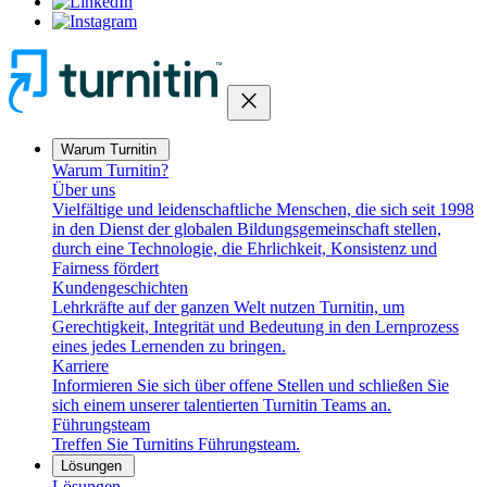
close
Warum Turnitin
Warum Turnitin?
Über uns
Vielfältige und leidenschaftliche Menschen, die sich seit 1998
in den Dienst der globalen Bildungsgemeinschaft stellen,
durch eine Technologie, die Ehrlichkeit, Konsistenz und
Fairness fördert
Kundengeschichten
Lehrkräfte auf der ganzen Welt nutzen Turnitin, um
Gerechtigkeit, Integrität und Bedeutung in den Lernprozess
eines jedes Lernenden zu bringen.
Karriere
Informieren Sie sich über offene Stellen und schließen Sie
sich einem unserer talentierten Turnitin Teams an.
Führungsteam
Treffen Sie Turnitins Führungsteam.
Lösungen
Lösungen