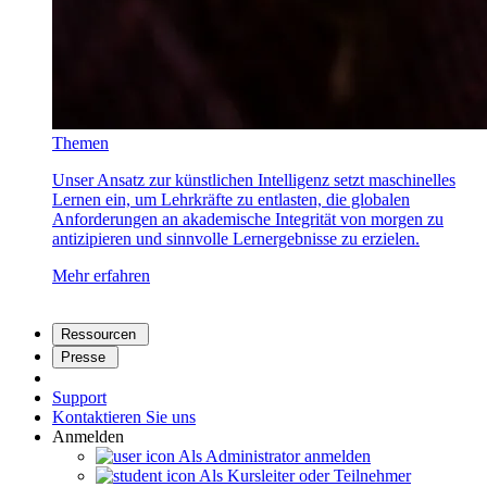
Themen
Unser Ansatz zur künstlichen Intelligenz setzt maschinelles
Lernen ein, um Lehrkräfte zu entlasten, die globalen
Anforderungen an akademische Integrität von morgen zu
antizipieren und sinnvolle Lernergebnisse zu erzielen.
Mehr erfahren
Ressourcen
Presse
Support
Kontaktieren Sie uns
Anmelden
Als Administrator anmelden
Als Kursleiter oder Teilnehmer