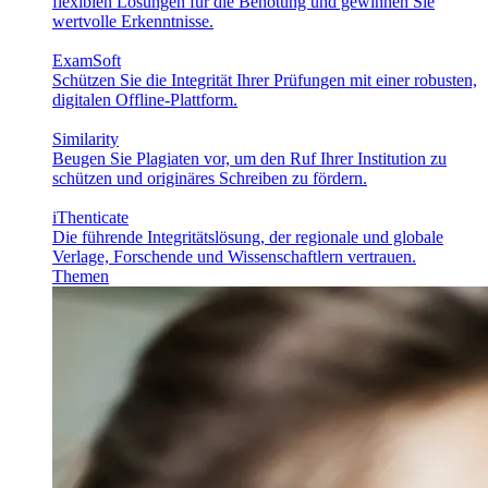
flexiblen Lösungen für die Benotung und gewinnen Sie
wertvolle Erkenntnisse.
ExamSoft
Schützen Sie die Integrität Ihrer Prüfungen mit einer robusten,
digitalen Offline-Plattform.
Similarity
Beugen Sie Plagiaten vor, um den Ruf Ihrer Institution zu
schützen und originäres Schreiben zu fördern.
iThenticate
Die führende Integritätslösung, der regionale und globale
Verlage, Forschende und Wissenschaftlern vertrauen.
Themen