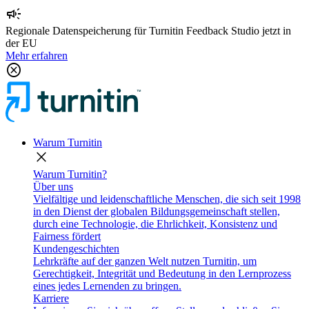
campaign
Regionale Datenspeicherung für Turnitin Feedback Studio jetzt in
der EU
Mehr erfahren
cancel
Warum Turnitin
close
Warum Turnitin?
Über uns
Vielfältige und leidenschaftliche Menschen, die sich seit 1998
in den Dienst der globalen Bildungsgemeinschaft stellen,
durch eine Technologie, die Ehrlichkeit, Konsistenz und
Fairness fördert
Kundengeschichten
Lehrkräfte auf der ganzen Welt nutzen Turnitin, um
Gerechtigkeit, Integrität und Bedeutung in den Lernprozess
eines jedes Lernenden zu bringen.
Karriere