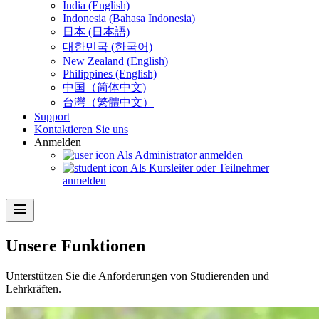
India (English)
Indonesia (Bahasa Indonesia)
日本 (日本語)
대한민국 (한국어)
New Zealand (English)
Philippines (English)
中国（简体中文)
台灣（繁體中文）
Support
Kontaktieren Sie uns
Anmelden
Als Administrator anmelden
Als Kursleiter oder Teilnehmer
anmelden
menu
Unsere Funktionen
Unterstützen Sie die Anforderungen von Studierenden und
Lehrkräften.