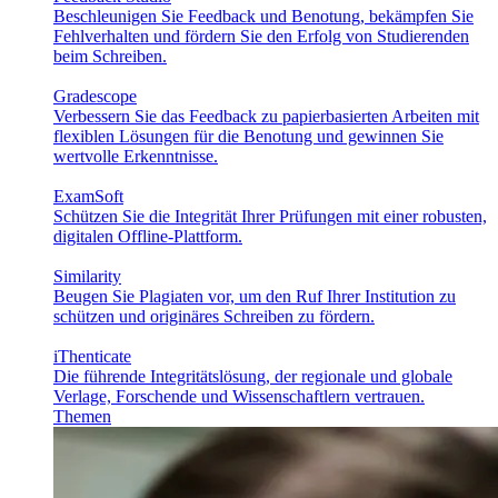
Beschleunigen Sie Feedback und Benotung, bekämpfen Sie
Fehlverhalten und fördern Sie den Erfolg von Studierenden
beim Schreiben.
Gradescope
Verbessern Sie das Feedback zu papierbasierten Arbeiten mit
flexiblen Lösungen für die Benotung und gewinnen Sie
wertvolle Erkenntnisse.
ExamSoft
Schützen Sie die Integrität Ihrer Prüfungen mit einer robusten,
digitalen Offline-Plattform.
Similarity
Beugen Sie Plagiaten vor, um den Ruf Ihrer Institution zu
schützen und originäres Schreiben zu fördern.
iThenticate
Die führende Integritätslösung, der regionale und globale
Verlage, Forschende und Wissenschaftlern vertrauen.
Themen