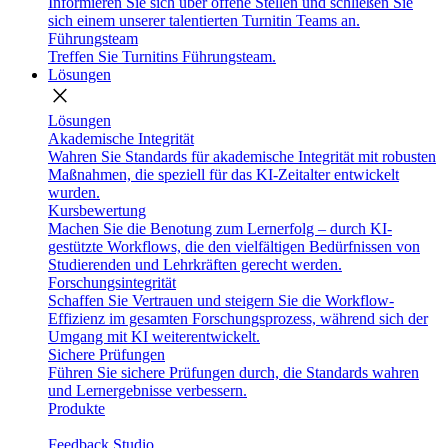
Informieren Sie sich über offene Stellen und schließen Sie
sich einem unserer talentierten Turnitin Teams an.
Führungsteam
Treffen Sie Turnitins Führungsteam.
Lösungen
close
Lösungen
Akademische Integrität
Wahren Sie Standards für akademische Integrität mit robusten
Maßnahmen, die speziell für das KI-Zeitalter entwickelt
wurden.
Kursbewertung
Machen Sie die Benotung zum Lernerfolg – durch KI-
gestützte Workflows, die den vielfältigen Bedürfnissen von
Studierenden und Lehrkräften gerecht werden.
Forschungsintegrität
Schaffen Sie Vertrauen und steigern Sie die Workflow-
Effizienz im gesamten Forschungsprozess, während sich der
Umgang mit KI weiterentwickelt.
Sichere Prüfungen
Führen Sie sichere Prüfungen durch, die Standards wahren
und Lernergebnisse verbessern.
Produkte
Feedback Studio