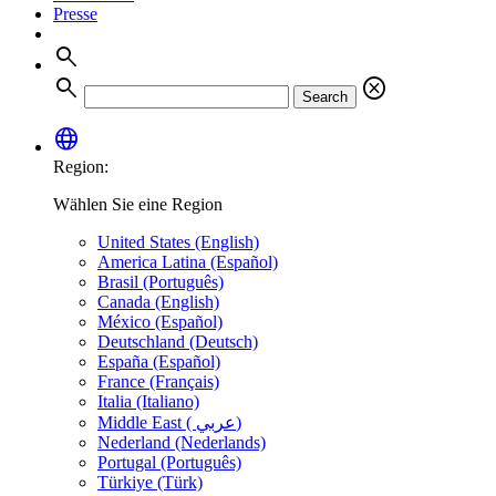
Presse
search
search
cancel
Search
language
Region:
Wählen Sie eine Region
United States (English)
America Latina (Español)
Brasil (Português)
Canada (English)
México (Español)
Deutschland (Deutsch)
España (Español)
France (Français)
Italia (Italiano)
Middle East ( عربي)
Nederland (Nederlands)
Portugal (Português)
Türkiye (Türk)