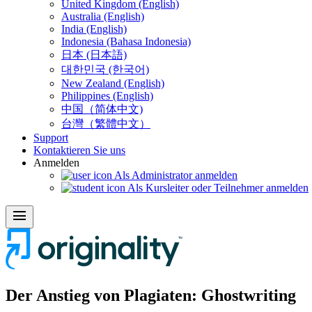
United Kingdom (English)
Australia (English)
India (English)
Indonesia (Bahasa Indonesia)
日本 (日本語)
대한민국 (한국어)
New Zealand (English)
Philippines (English)
中国（简体中文)
台灣（繁體中文）
Support
Kontaktieren Sie uns
Anmelden
Als Administrator anmelden
Als Kursleiter oder Teilnehmer anmelden
menu
Der Anstieg von Plagiaten: Ghostwriting