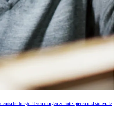
ademische Integrität von morgen zu antizipieren und sinnvolle