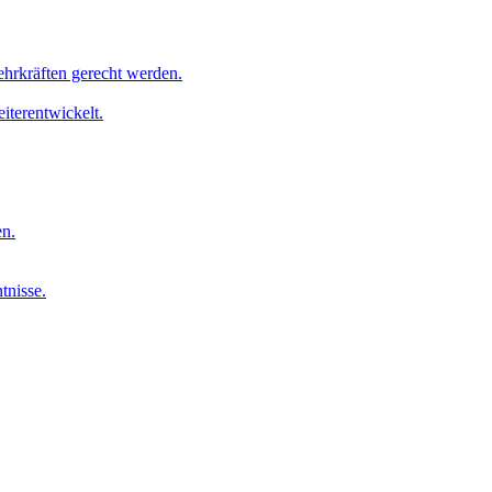
ehrkräften gerecht werden.
iterentwickelt.
en.
tnisse.