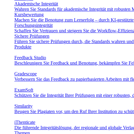
Akademische Integrität
Wahren Sie Standards für akademische Integrität mit robusten M
Kursbewertung
Machen Sie die Benotung zum Lernerfolg – durch KI-gestützte 
Forschungsintegrität
Schaffen Sie Vertrauen und steigern Sie die Workflow-Effizie
Sichere Prüfungen
Führen Sie sichere Prüfungen durch, die Standards wahren und
Produkte
Feedback Studio
Beschleunigen Sie Feedback und Benotung, bekämpfen Sie Fehl
Gradescope
Verbessern Sie das Feedback zu papierbasierten Arbeiten mit f
ExamSoft
Schützen Sie die Integrität Ihrer Prüfungen mit einer robusten, d
Similarity
Beugen Sie Plagiaten vor, um den Ruf Ihrer Institution zu schü
iThenticate
Die führende Integritätslösung, der regionale und globale Verl
Themen