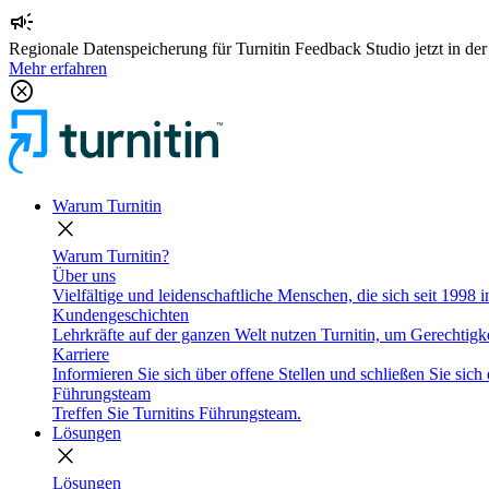
campaign
Regionale Datenspeicherung für Turnitin Feedback Studio jetzt in de
Mehr erfahren
cancel
Warum Turnitin
close
Warum Turnitin?
Über uns
Vielfältige und leidenschaftliche Menschen, die sich seit 1998 
Kundengeschichten
Lehrkräfte auf der ganzen Welt nutzen Turnitin, um Gerechtigke
Karriere
Informieren Sie sich über offene Stellen und schließen Sie sich 
Führungsteam
Treffen Sie Turnitins Führungsteam.
Lösungen
close
Lösungen